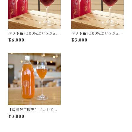
ギフト箱入100%ぶどうジュー
ギフト箱入100%ぶどうジュー
ス(2本)
ス(1本)
¥6,000
¥3,000
【数量限定販売】プレミアム
ロゼぶどうジュース(1本)
¥3,800