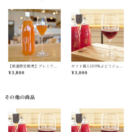
【数量限定販売】プレミアム
ギフト箱入100%ぶどうジュー
ロゼぶどうジュース(1本)
ス(1本)
¥3,800
¥3,000
その他の商品